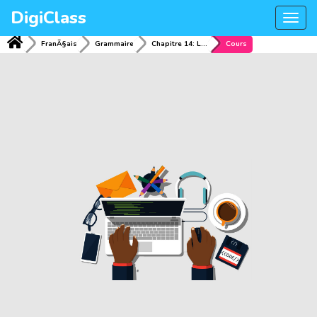
DigiClass
Togg
navi
FranÃ§ais
Grammaire
Chapitre 14: Les registres de langues Ã l'oral et Ã l'Ã©crit
Cours