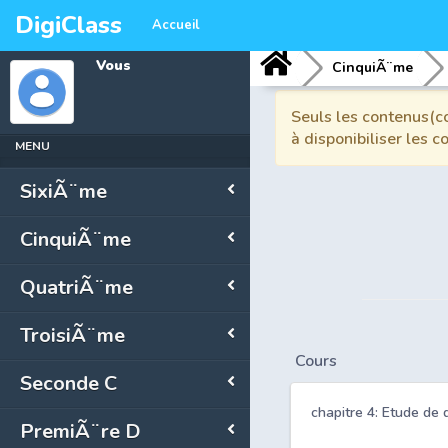
DigiClass
Accueil
Vous
CinquiÃ¨me
Seuls les contenus(co
à disponibiliser les 
MENU
SixiÃ¨me
CinquiÃ¨me
QuatriÃ¨me
TroisiÃ¨me
Cours
Seconde C
chapitre 4: Etude de
PremiÃ¨re D