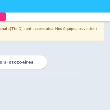
: Etude de quelques maladies dues aux protozoaires.
inale(Tle D) sont accessibles. Nos équipes travaillent
x protozoaires.