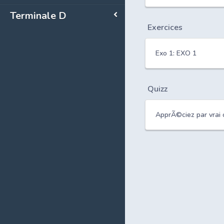
Terminale D
Exercices
Exo 1: EXO 1
Quizz
ApprÃ©ciez par vrai 