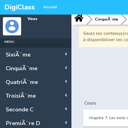
DigiClass
Accueil
Vous
CinquiÃ¨me
Seuls les contenus(co
à disponibiliser les 
MENU
SixiÃ¨me
CinquiÃ¨me
QuatriÃ¨me
TroisiÃ¨me
Cours
Seconde C
chapitre 7: Les mots
PremiÃ¨re D