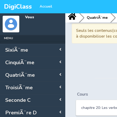
DigiClass
Accueil
Vous
QuatriÃ¨me
Seuls les contenus(co
à disponibiliser les 
MENU
SixiÃ¨me
CinquiÃ¨me
QuatriÃ¨me
TroisiÃ¨me
Cours
Seconde C
chapitre 20: Les verb
PremiÃ¨re D