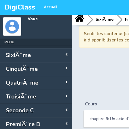
DigiClass
Accueil
Vous
SixiÃ¨me
F
Seuls les contenus(co
à disponibiliser les 
MENU
SixiÃ¨me
CinquiÃ¨me
QuatriÃ¨me
TroisiÃ¨me
Cours
Seconde C
chapitre 9: Un acte 
PremiÃ¨re D