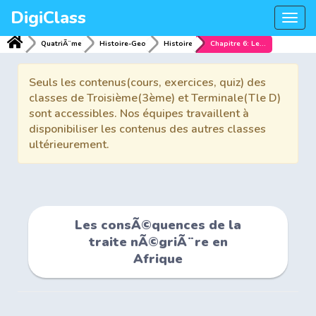
DigiClass
Togg
navi
QuatriÃ¨me
Histoire-Geo
Histoire
Chapitre 6: Les consÃ©quences de la traite nÃ©griÃ¨re en Afrique
Seuls les contenus(cours, exercices, quiz) des
classes de Troisième(3ème) et Terminale(Tle D)
sont accessibles. Nos équipes travaillent à
disponibiliser les contenus des autres classes
ultérieurement.
Les consÃ©quences de la
traite nÃ©griÃ¨re en
Afrique