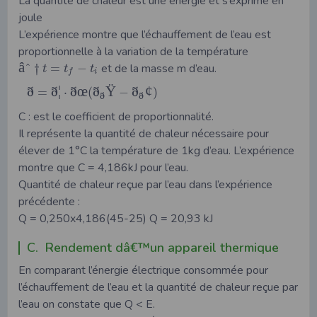
La quantité de chaleur est une énergie et s’exprime en
joule
L’expérience montre que l’échauffement de l’eau est
proportionnelle à la variation de la température
â
ˆ
†
=
−
et de la masse m d’eau.
t
t
t
i
f
ð
ð
¦
ð
œ
ð
Ÿ
ð
¢
=
⋅
(
−
)
ð
ð
C : est le coefficient de proportionnalité.
Il représente la quantité de chaleur nécessaire pour
élever de 1°C la température de 1kg d’eau. L’expérience
montre que C = 4,186kJ pour l’eau.
Quantité de chaleur reçue par l’eau dans l’expérience
précédente :
Q = 0,250x4,186(45-25) Q = 20,93 kJ
C. Rendement dâ€™un appareil thermique
En comparant l’énergie électrique consommée pour
l’échauffement de l’eau et la quantité de chaleur reçue par
l’eau on constate que Q < E.