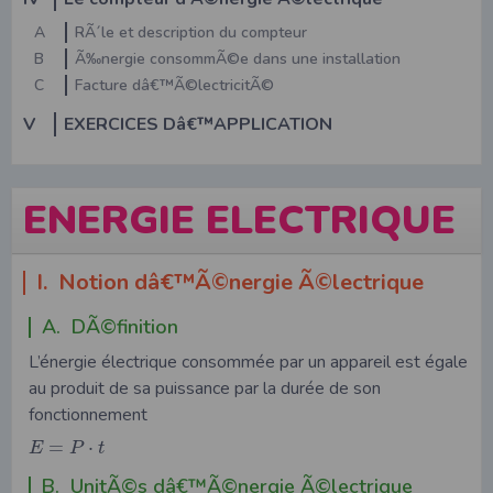
A
RÃ´le et description du compteur
B
Ã‰nergie consommÃ©e dans une installation
C
Facture dâ€™Ã©lectricitÃ©
V
EXERCICES Dâ€™APPLICATION
ENERGIE ELECTRIQUE
I. Notion dâ€™Ã©nergie Ã©lectrique
A. DÃ©finition
L’énergie électrique consommée par un appareil est égale
au produit de sa puissance par la durée de son
fonctionnement
=
⋅
E
P
t
B. UnitÃ©s dâ€™Ã©nergie Ã©lectrique