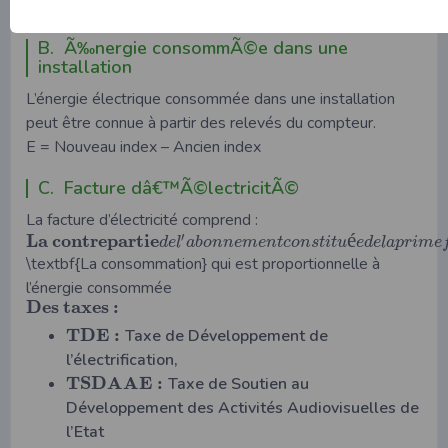
compteur.
B. Ã‰nergie consommÃ©e dans une
installation
L’énergie électrique consommée dans une installation
peut être connue à partir des relevés du compteur.
E = Nouveau index – Ancien index
C. Facture dâ€™Ã©lectricitÃ©
La facture d’électricité comprend :
é
′
L
a
c
o
n
t
r
e
p
a
r
t
i
e
d
e
l
a
b
o
n
n
e
m
e
n
t
c
o
n
s
t
i
t
u
e
d
e
l
a
p
r
i
m
e
\textbf{La consommation} qui est proportionnelle à
l’énergie consommée
D
e
s
t
a
x
e
s
:
T
D
E
:
Taxe de Développement de
l’électrification,
T
S
D
A
A
E
:
Taxe de Soutien au
Développement des Activités Audiovisuelles de
l’Etat