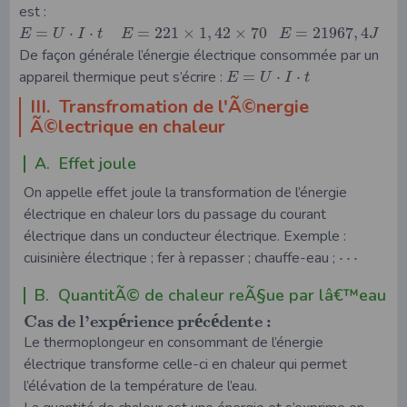
est :
=
⋅
⋅
=
221
×
1
,
42
×
70
=
21967
,
4
E
U
I
t
E
E
J
De façon générale l’énergie électrique consommée par un
appareil thermique peut s’écrire :
=
⋅
⋅
E
U
I
t
III. Transfromation de l'Ã©nergie
Ã©lectrique en chaleur
A. Effet joule
On appelle effet joule la transformation de l’énergie
électrique en chaleur lors du passage du courant
électrique dans un conducteur électrique. Exemple :
cuisinière électrique ; fer à repasser ; chauffe-eau ;
⋯
B. QuantitÃ© de chaleur reÃ§ue par lâ€™eau
é
é
é
C
a
s
d
e
l
’
e
x
p
r
i
e
n
c
e
p
r
c
d
e
n
t
e
:
Le thermoplongeur en consommant de l’énergie
électrique transforme celle-ci en chaleur qui permet
l’élévation de la température de l’eau.