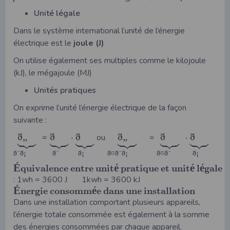
Unité légale
Dans le système international l’unité de l’énergie
électrique est le
joule (J)
On utilise également ses multiples comme le kilojoule
(kJ), le mégajoule (MJ)
Unités pratiques
On exprime l’unité l’énergie électrique de la façon
suivante :






























ð
„
ð
ð
ð
„
ð
ð
=
⋅
ou
=
⋅
ð
ð
¡
ð
ð
¡
ð
¤
ð
ð
¡
ð
¤
ð
ð
¡
°
°
°
°
É
é
é
é
q
u
i
v
a
l
e
n
c
e
e
n
t
r
e
u
n
i
t
p
r
a
t
i
q
u
e
e
t
u
n
i
t
l
g
a
l
e
: 1wh = 3600 J 1kwh = 3600 kJ
É
é
n
e
r
g
i
e
c
o
n
s
o
m
m
e
d
a
n
s
u
n
e
i
n
s
t
a
l
l
a
t
i
o
n
Dans une installation comportant plusieurs appareils,
l’énergie totale consommée est également à la somme
des énergies consommées par chaque appareil.