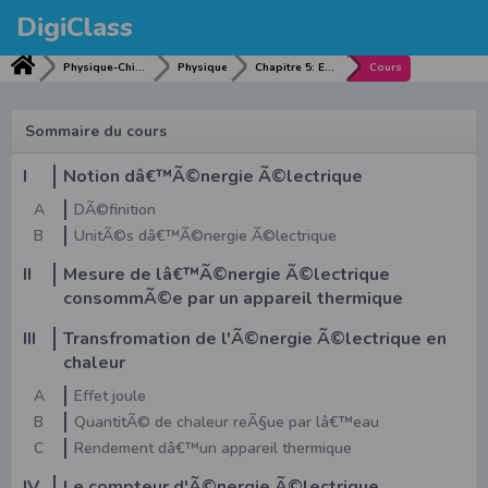
DigiClass
Physique-Chimie
Physique
Chapitre 5: ENERGIE ELECTRIQUE
Cours
Sommaire du cours
I
Notion dâ€™Ã©nergie Ã©lectrique
A
DÃ©finition
B
UnitÃ©s dâ€™Ã©nergie Ã©lectrique
II
Mesure de lâ€™Ã©nergie Ã©lectrique
consommÃ©e par un appareil thermique
III
Transfromation de l'Ã©nergie Ã©lectrique en
chaleur
A
Effet joule
B
QuantitÃ© de chaleur reÃ§ue par lâ€™eau
C
Rendement dâ€™un appareil thermique
IV
Le compteur d'Ã©nergie Ã©lectrique