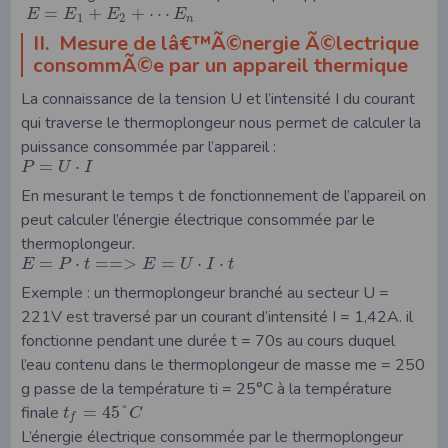
=
+
+
⋯
E
E
E
E
1
2
n
II. Mesure de lâ€™Ã©nergie Ã©lectrique
consommÃ©e par un appareil thermique
La connaissance de la tension U et l’intensité I du courant
qui traverse le thermoplongeur nous permet de calculer la
puissance consommée par l’appareil :
=
⋅
P
U
I
En mesurant le temps t de fonctionnement de l’appareil on
peut calculer l’énergie électrique consommée par le
thermoplongeur.
=
⋅
=
=
>
=
⋅
⋅
E
P
t
E
U
I
t
Exemple : un thermoplongeur branché au secteur U =
221V est traversé par un courant d’intensité I = 1,42A. il
fonctionne pendant une durée t = 70s au cours duquel
l’eau contenu dans le thermoplongeur de masse me = 250
g passe de la température ti = 25°C à la température
finale
=
45
°
t
C
f
L’énergie électrique consommée par le thermoplongeur