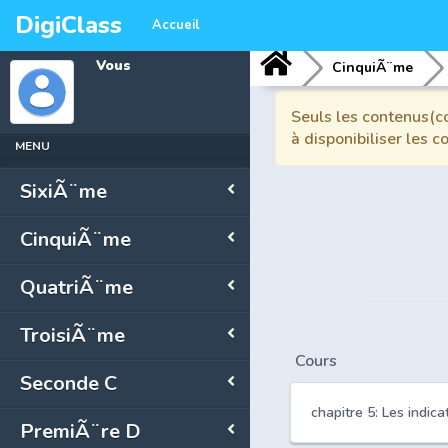
DigiClass
Accueil
Vous
CinquiÃ¨me
Seuls les contenus(co
à disponibiliser les 
MENU
SixiÃ¨me
CinquiÃ¨me
QuatriÃ¨me
TroisiÃ¨me
Cours
Seconde C
chapitre 5: Les indic
PremiÃ¨re D