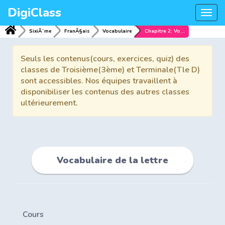
DigiClass
Togg
navi
SixiÃ¨me
FranÃ§ais
Vocabulaire
Chapitre 2: Vocabulaire de la lettre
Seuls les contenus(cours, exercices, quiz) des
classes de Troisième(3ème) et Terminale(Tle D)
sont accessibles. Nos équipes travaillent à
disponibiliser les contenus des autres classes
ultérieurement.
Vocabulaire de la lettre
Cours