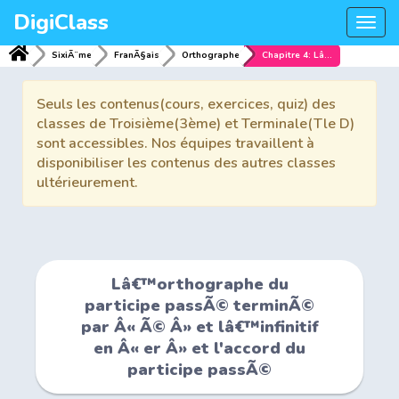
DigiClass
Togg
navi
SixiÃ¨me
FranÃ§ais
Orthographe
Chapitre 4: Lâ€™orthographe du participe passÃ© terminÃ© par Â« Ã© Â» et lâ€™infinitif en Â« er Â» et l'accord du participe passÃ©
Seuls les contenus(cours, exercices, quiz) des
classes de Troisième(3ème) et Terminale(Tle D)
sont accessibles. Nos équipes travaillent à
disponibiliser les contenus des autres classes
ultérieurement.
Lâ€™orthographe du
participe passÃ© terminÃ©
par Â« Ã© Â» et lâ€™infinitif
en Â« er Â» et l'accord du
participe passÃ©