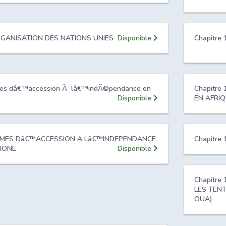
ORGANISATION DES NATIONS UNIES
Disponible
Chapitr
ormes dâ€™accession Ã lâ€™indÃ©pendance en
Chapitr
Disponible
EN AFRI
FORMES Dâ€™ACCESSION A Lâ€™INDEPENDANCE
Chapitre
HONE
Disponible
Chapitre
LES TEN
OUA)