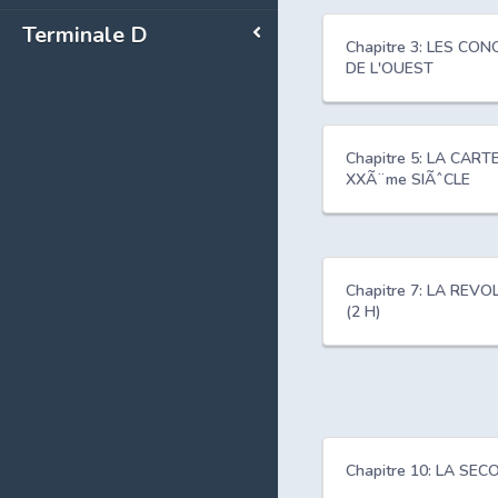
Terminale D
Chapitre 3: LES C
DE L'OUEST
Chapitre 5: LA CAR
XXÃ¨me SIÃˆCLE
Chapitre 7: LA RE
(2 H)
Chapitre 10: LA S