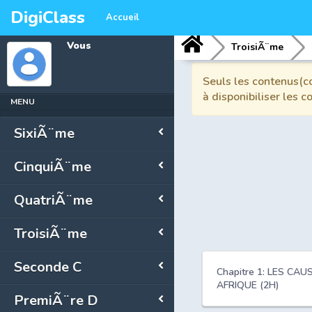
DigiClass
Accueil
Vous
TroisiÃ¨me
Seuls les contenus(co
à disponibiliser les 
MENU
SixiÃ¨me
CinquiÃ¨me
QuatriÃ¨me
TroisiÃ¨me
Seconde C
Chapitre 1: LES C
AFRIQUE (2H)
PremiÃ¨re D