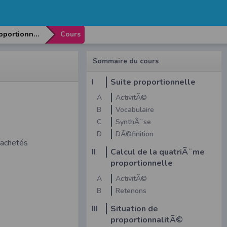
Chapitre 5: ProportionnalitÃ©s
Cours
Sommaire du cours
I
Suite proportionnelle
A
ActivitÃ©
B
Vocabulaire
C
SynthÃ¨se
D
DÃ©finition
 achetés
II
Calcul de la quatriÃ¨me
proportionnelle
A
ActivitÃ©
B
Retenons
III
Situation de
proportionnalitÃ©