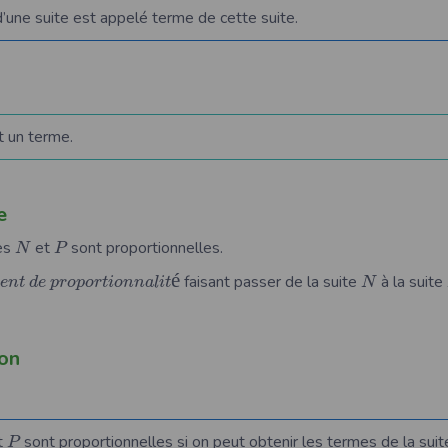
une suite est appelé terme de cette suite.
 un terme.
e
tes
et
sont proportionnelles.
N
P
é
faisant passer de la suite
à la suite
e
n
t
d
e
p
r
o
p
o
r
t
i
o
n
n
a
l
i
t
N
on
t
sont proportionnelles si on peut obtenir les termes de la sui
P