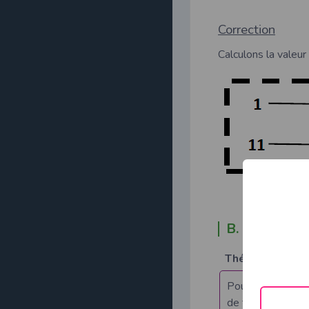
Correction
Calculons la valeu
B. Retenons
Théorème
Pour calculer le 
de trois.