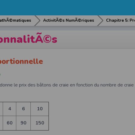
athÃ©matiques
ActivitÃ©s NumÃ©riques
onnalitÃ©s
portionnelle
©
 donne le prix des bâtons de craie en fonction du nombre de craie
4
6
10
60
90
150