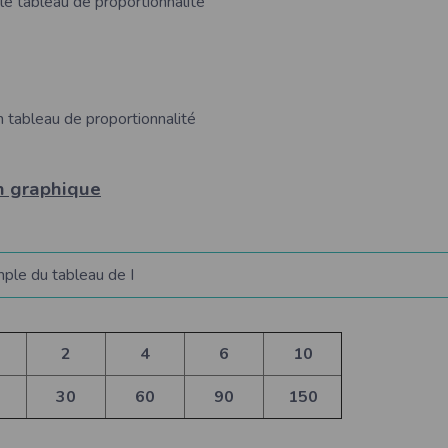
le tableau de proportionnalité
n tableau de proportionnalité
n graphique
ple du tableau de I
2
4
6
10
30
60
90
150