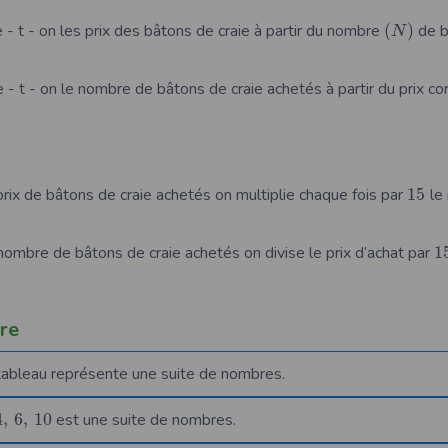
- t - on les prix des bâtons de craie à partir du nombre
(
)
de b
N
- t - on le nombre de bâtons de craie achetés à partir du prix c
 prix de bâtons de craie achetés on multiplie chaque fois par
15
le
 nombre de bâtons de craie achetés on divise le prix d’achat par
1
re
tableau représente une suite de nombres.
4
,
6
,
10
est une suite de nombres.