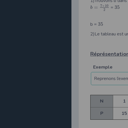
1)Trouvons b dans 
7
×
10
=
=
35
b
2
b =
35
2)Le tableau est u
Réprésentatio
Exemple
Reprenons l’exem
N
1
P
15