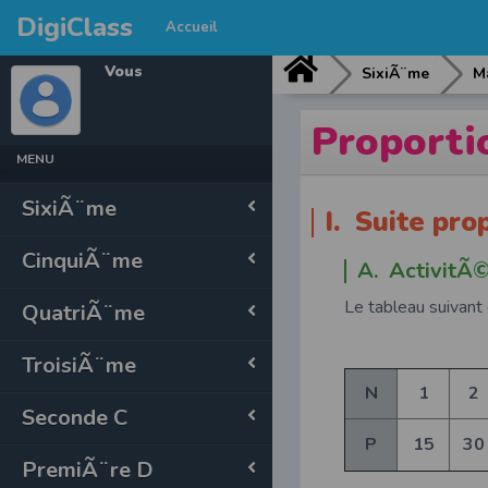
DigiClass
Accueil
Vous
SixiÃ¨me
M
Proporti
MENU
SixiÃ¨me
I. Suite pro
CinquiÃ¨me
A. ActivitÃ
Le tableau suivant
QuatriÃ¨me
TroisiÃ¨me
N
1
2
Seconde C
P
15
30
PremiÃ¨re D