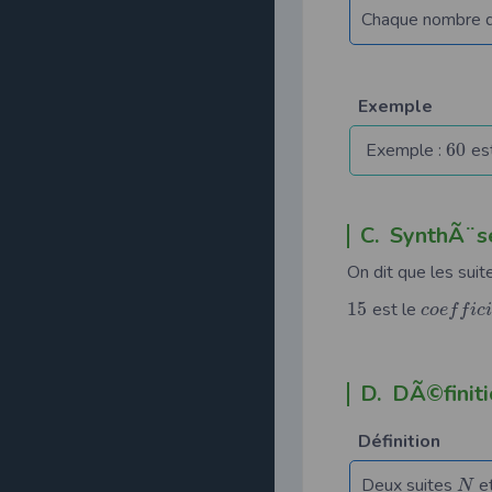
Chaque nombre d’
Exemple
Exemple :
60
est
C. SynthÃ¨s
On dit que les sui
15
est le
c
o
e
f
f
i
c
i
D. DÃ©finiti
Définition
Deux suites
e
N