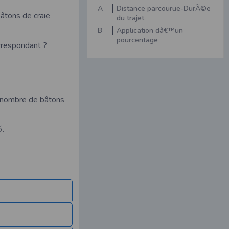
A
Distance parcourue-DurÃ©e
âtons de craie
du trajet
B
Application dâ€™un
pourcentage
orrespondant ?
 nombre de bâtons
5
.