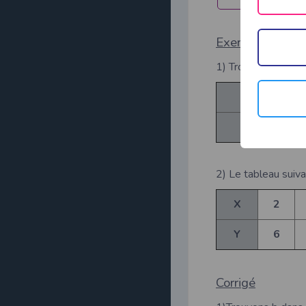
Exercice d’appli
1) Trouver
dans l
b
1
2
5
1
2) Le tableau suiva
X
2
Y
6
Corrigé