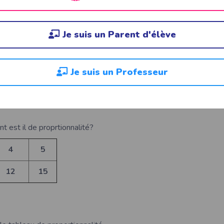
cation
Je suis un Parent d'élève
e tableau de proportionnalité
7
Je suis un Professeur
0
b
nt est il de proprtionnalité?
4
5
12
15