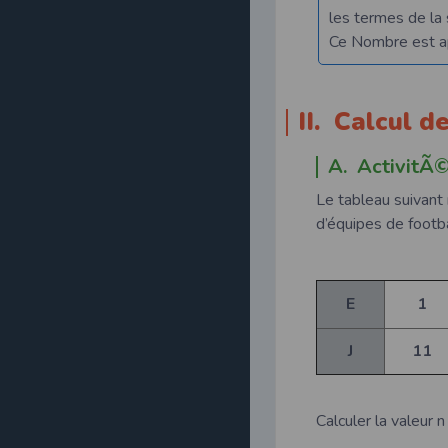
les termes de la
Ce Nombre est app
II. Calcul d
A. ActivitÃ
Le tableau suivan
d’équipes de footba
E
1
J
11
Calculer la valeur