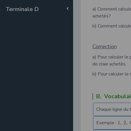
Terminale D
a) Comment calcule 
achetés?
b) Comment calcule 
Correction
a) Pour calculer le
de craie achetés.
b) Pour calculer le
B. Vocabulai
Chaque ligne du 
Exemple :
1
,
2
,