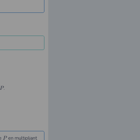
.
P
te
en multipliant
P