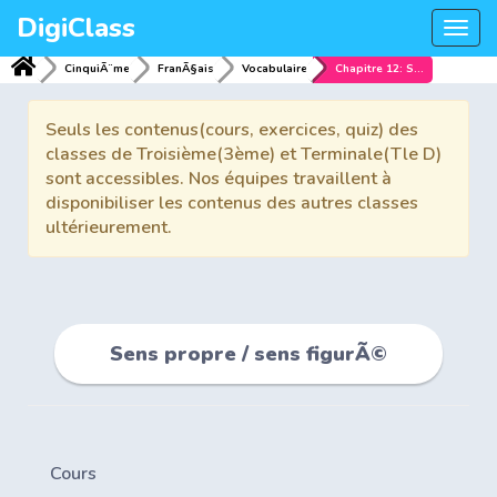
DigiClass
Togg
navi
CinquiÃ¨me
FranÃ§ais
Vocabulaire
Chapitre 12: Sens propre / sens figurÃ©
Seuls les contenus(cours, exercices, quiz) des
classes de Troisième(3ème) et Terminale(Tle D)
sont accessibles. Nos équipes travaillent à
disponibiliser les contenus des autres classes
ultérieurement.
Sens propre / sens figurÃ©
Cours