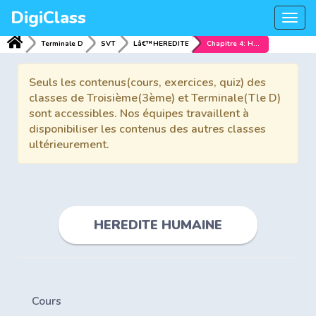
DigiClass
Togg
navi
Terminale D
SVT
Lâ€™HEREDITE
Chapitre 4: HEREDITE HUMAINE
Seuls les contenus(cours, exercices, quiz) des
classes de Troisième(3ème) et Terminale(Tle D)
sont accessibles. Nos équipes travaillent à
disponibiliser les contenus des autres classes
ultérieurement.
HEREDITE HUMAINE
Cours