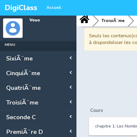
DigiClass
Accueil
Vous
TroisiÃ¨me
Seuls les contenus(co
à disponibiliser les 
MENU
SixiÃ¨me
CinquiÃ¨me
QuatriÃ¨me
TroisiÃ¨me
Cours
Seconde C
chapitre 1: Les Nom
PremiÃ¨re D