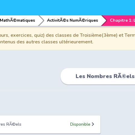
MathÃ©matiques
ActivitÃ©s NumÃ©riques
urs, exercices, quiz) des classes de Troisième(3ème) et Term
contenus des autres classes ultérieurement.
Les Nombres RÃ©els
bres RÃ©els
Disponible