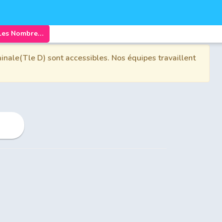
Chapitre 1: Les Nombres RÃ©els
inale(Tle D) sont accessibles. Nos équipes travaillent