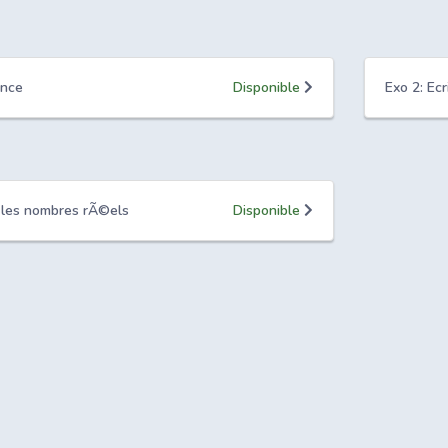
ance
Disponible
Exo 2: Ecr
 les nombres rÃ©els
Disponible