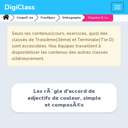
DigiClass
Togg
navi
CinquiÃ¨me
FranÃ§ais
Orthographe
Chapitre 6: Les rÃ¨gle d'accord de adjectifs de couleur, simple et composÃ©s
Seuls les contenus(cours, exercices, quiz) des
classes de Troisième(3ème) et Terminale(Tle D)
sont accessibles. Nos équipes travaillent à
disponibiliser les contenus des autres classes
ultérieurement.
Les rÃ¨gle d'accord de
adjectifs de couleur, simple
et composÃ©s