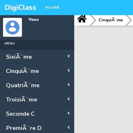
DigiClass
Accueil
Vous
CinquiÃ¨me
MENU
SixiÃ¨me
CinquiÃ¨me
QuatriÃ¨me
TroisiÃ¨me
Seconde C
PremiÃ¨re D