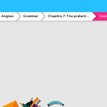
Anglais
Grammar
Chapitre 7: The preterit (Interrogative / negative form)
Cour