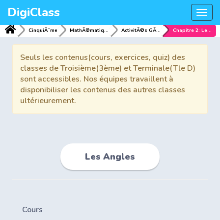
DigiClass
Togg
navi
CinquiÃ¨me
MathÃ©matiques
ActivitÃ©s GÃ©omÃ©triques
Chapitre 2: Les Angles
Seuls les contenus(cours, exercices, quiz) des
classes de Troisième(3ème) et Terminale(Tle D)
sont accessibles. Nos équipes travaillent à
disponibiliser les contenus des autres classes
ultérieurement.
Les Angles
Cours