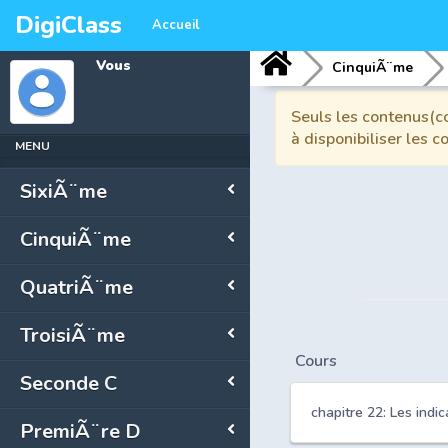
DigiClass
Accueil
Vous
CinquiÃ¨me
Seuls les contenus(co
à disponibiliser les 
MENU
SixiÃ¨me
CinquiÃ¨me
QuatriÃ¨me
TroisiÃ¨me
Cours
Seconde C
chapitre 22: Les indic
PremiÃ¨re D