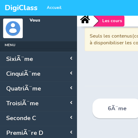
DigiClass
Accueil
Vous
Les cours
Seuls les contenus(co
à disponibiliser les 
MENU
SixiÃ¨me
CinquiÃ¨me
QuatriÃ¨me
TroisiÃ¨me
6Ã¨me
Seconde C
PremiÃ¨re D