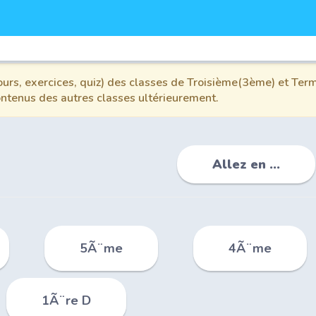
urs, exercices, quiz) des classes de Troisième(3ème) et Term
contenus des autres classes ultérieurement.
Allez en ...
5Ã¨me
4Ã¨me
1Ã¨re D