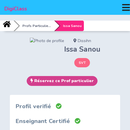
MEN
DigiClass
Profs Particuliers
Issa Sanou
Dissihn
Issa Sanou
SVT
Réservez ce Prof particulier
Profil verifié
Enseignant Certifié