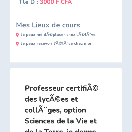
Tle D :
3000 F CFA
Mes Lieux de cours
Je peux me dÃ©placer chez l'Ã©lÃ¨ve
Je peux recevoir l'Ã©lÃ¨ve chez moi
Professeur certifiÃ©
des lycÃ©es et
collÃ¨ges, option
Sciences de la Vie et