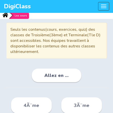
DigiClass
Togg
navi
Les cours
Seuls les contenus(cours, exercices, quiz) des
classes de Troisième(3ème) et Terminale(Tle D)
sont accessibles. Nos équipes travaillent à
disponibiliser les contenus des autres classes
ultérieurement.
Allez en ...
4Ã¨me
3Ã¨me