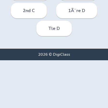
2nd C
1Ã¨re D
Tle D
2026 © DigiClass